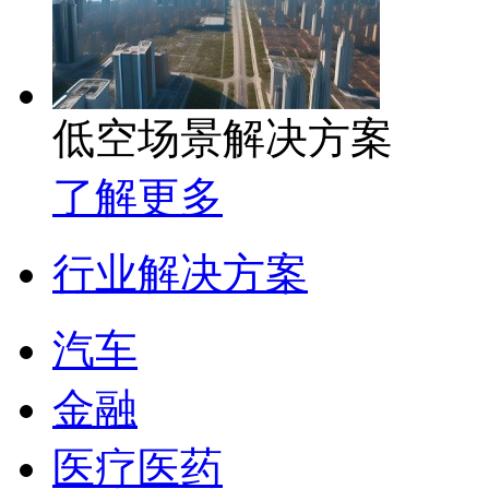
低空场景解决方案
了解更多
行业解决方案
汽车
金融
医疗医药