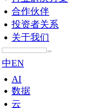
合作伙伴
投资者关系
关于我们
中
EN
AI
数据
云