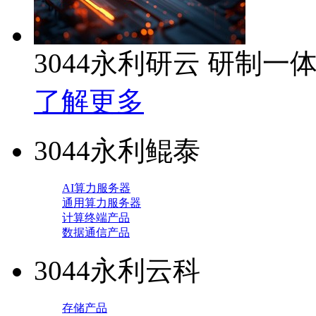
3044永利研云 研制
了解更多
3044永利鲲泰
AI算力服务器
通用算力服务器
计算终端产品
数据通信产品
3044永利云科
存储产品