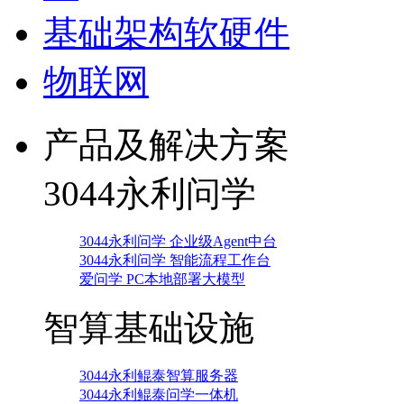
基础架构软硬件
物联网
产品及解决方案
3044永利问学
3044永利问学 企业级Agent中台
3044永利问学 智能流程工作台
爱问学 PC本地部署大模型
智算基础设施
3044永利鲲泰智算服务器
3044永利鲲泰问学一体机