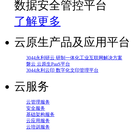
数据安全管控平台
了解更多
云原生产品及应用平台
3044永利研云 研制一体化工业互联网解决方案
磐云 云原生PaaS平台
3044永利云印 数字化文印管理平台
云服务
云管理服务
安全服务
基础架构服务
云应用服务
云培训服务