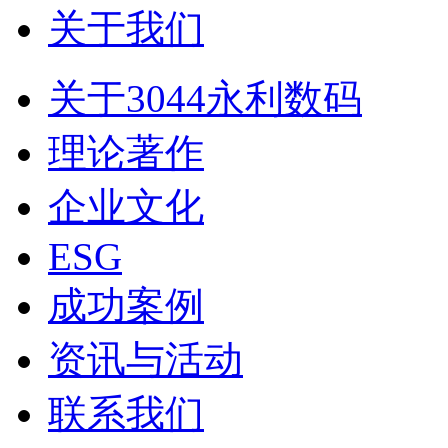
关于我们
关于3044永利数码
理论著作
企业文化
ESG
成功案例
资讯与活动
联系我们