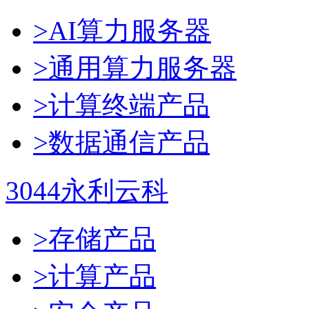
>AI算力服务器
>通用算力服务器
>计算终端产品
>数据通信产品
3044永利云科
>存储产品
>计算产品